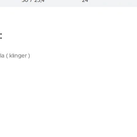
:
 ( klinger )