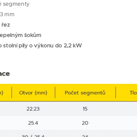
é segmenty
13 mm
 řez
 tepelným šokům
 stolní pily o výkonu do 2,2 kW